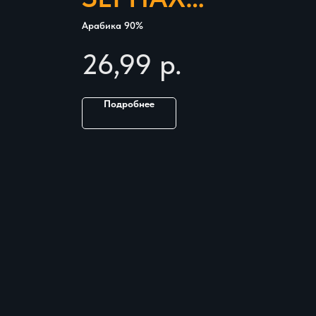
BLANCOTI
B
Арабика 90%
Араб
ORO BAR
C
26,99
р.
2
Подробнее