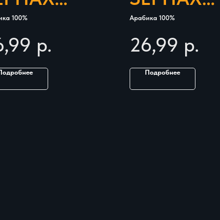
GOISTE
SORSO
ика 100%
Арабика 100%
RUFFLE
BLEND
6,99
р.
26,99
р.
GIMBARR
Подробнее
Подробнее