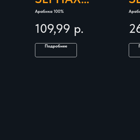
LAVAZZA ORO
E
Арабика 100%
Араб
1КГ
T
109,99
р.
2
Подробнее