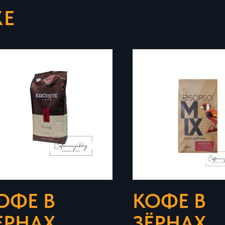
ЖЕ
ОФЕ В
КОФЕ В
ЕРНАХ
ЗЁРНАХ