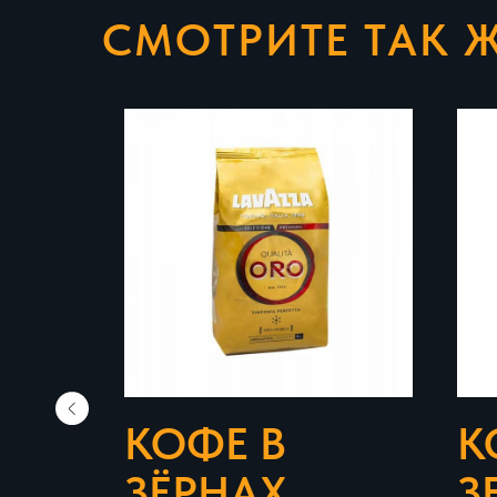
СМОТРИТЕ ТАК 
КОФЕ В
К
ЗЁРНАХ
З