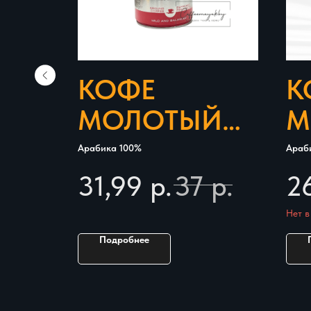
КОФЕ
К
Й
МОЛОТЫЙ
М
I
ILLY
B
Арабика 100%
Араб
CA
CLASSICO
C
31,99
р.
37
р.
2
250 ГР
Нет в
Подробнее