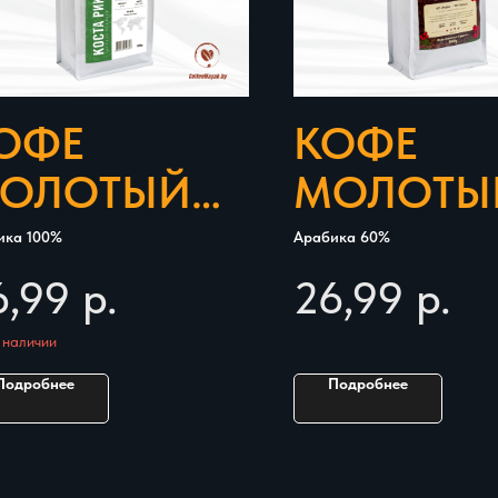
ОФЕ
КОФЕ
ОЛОТЫЙ
МОЛОТЫ
LANCOTI
BLANCO T
ика 100%
Арабика 60%
OSTA RICA
CUBANO 
6,99
р.
26,99
р.
 наличии
Подробнее
Подробнее