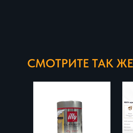
СМОТРИТЕ ТАК Ж
помол
под
заказ