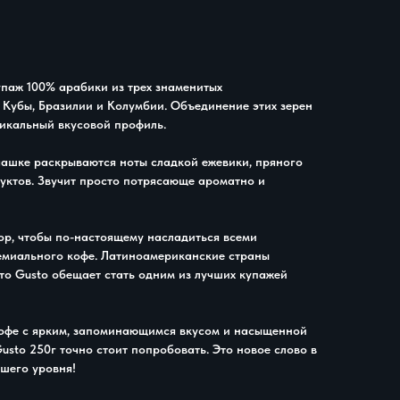
купаж 100% арабики из трех знаменитых
 Кубы, Бразилии и Колумбии. Объединение этих зерен
икальный вкусовой профиль.
 чашке раскрываются ноты сладкой ежевики, пряного
руктов. Звучит просто потрясающе ароматно и
ор, чтобы по-настоящему насладиться всеми
емиального кофе. Латиноамериканские страны
что Gusto обещает стать одним из лучших купажей
кофе с ярким, запоминающимся вкусом и насыщенной
usto 250г точно стоит попробовать. Это новое слово в
шего уровня!