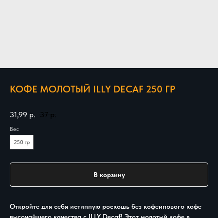
КОФЕ МОЛОТЫЙ ILLY DECAF 250 ГР
31,99
р.
37
р.
Вес
250 гр
В корзину
Откройте для себя истинную роскошь без кофеинового кофе
высочайшего качества с ILLY Decaf! Этот молотый кофе в