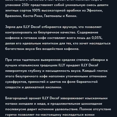
упаковке 250г представляет собой уникальную смесь девяти
элитных сортов 100% высокогорной арабики из Эфиопии,
Бразилии, Коста-Рики, Гватемалы и Кении.
Зерна для ILLY Decaf отбираются вручную, что позволяет
контролировать их безупречное качество. Содержание
кофеина в готовом кофе составляет всего лишь до 0,05%,
делая его идеальным напитком для тех, кто хочет насладиться
богатством вкуса без воздействия кофеина.
При этом тщательно выверенная средняя степень обжарки в
лучших итальянских традициях ILLY придает ILLY Decaf
невероятную глубину и насыщенность вкуса. Каждый глоток
этого безупречного кофе наполнен утонченными оттенками
сухофруктов, пряностей и цветов на фоне бархатистой
сладости и деликатной кислинки.
Благородный аромат ILLY Decaf завораживает изысканными
нотами миндаля и меда, а продолжительное шоколадное
послевкусие дарит истинное удовольствие. Полное отсутствие
горечи позволяет по-настоящему насладиться всеми