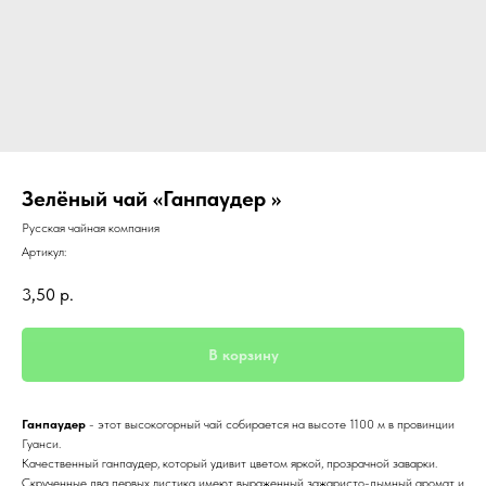
Зелёный чай «Ганпаудер »
Русская чайная компания
Артикул:
3,50
р.
В корзину
Ганпаудер
- этот высокогорный чай собирается на высоте 1100 м в провинции
Гуанси.
Качественный ганпаудер, который удивит цветом яркой, прозрачной заварки.
Скрученные два первых листика имеют выраженный зажаристо-дымный аромат и