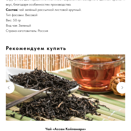
вкус, благодаря особенностям производства.
Состав:
чай зелёный рассыпной листовой крупный.
Тип фасовки: Весовой
Вес: 50 гр
Вид чая: Зеленый
Страна изготовитель: Россия
Рекомендуем купить
Чай «Ассам Койламари»