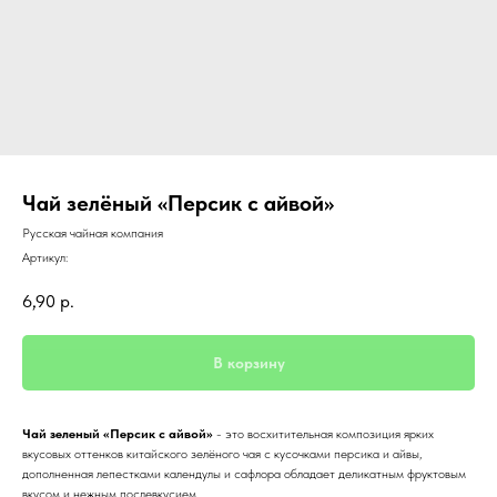
Чай зелёный «Персик с айвой»
Русская чайная компания
Артикул:
6,90
р.
В корзину
Чай зеленый «Персик с айвой»
- это восхитительная композиция ярких
вкусовых оттенков китайского зелёного чая с кусочками персика и айвы,
дополненная лепестками календулы и сафлора обладает деликатным фруктовым
вкусом и нежным послевкусием.