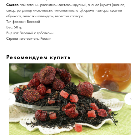
Состав:
чай зелёный рассыпной листовой крупный, ананас (цукат) (ананас,
сахар, регулятор кислотности: лимонная кислота), ароматизаторы, кусочки
абрикоса, лепестки календулы, лепестки сафлора.
Тип фасовки: Весовой
Вес: 50 гр
Вид чая: Зеленый с добавками
Страна изготовитель: Россия
Рекомендуем купить