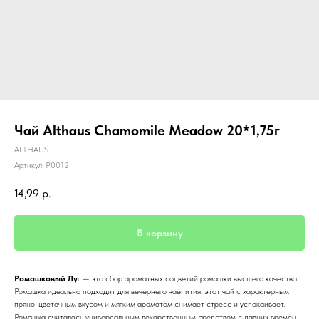
Чай Althaus Chamomile Meadow 20*1,75г
ALTHAUS
Артикул:
P0012
14,99
р.
В корзину
Ромашковый Лу
г — это сбор ароматных соцветий ромашки высшего качества.
Ромашка идеально подходит для вечернего чаепития: этот чай с характерным
пряно-цветочным вкусом и мягким ароматом снимает стресс и успокаивает.
Ромашка считалась универсальным лекарственным средством с давних времен.