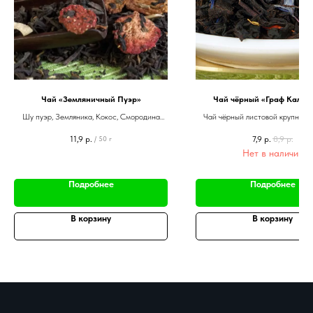
Чай «Земляничный Пуэр»
Чай чёрный «Граф Калио
Шу пуэр, Земляника, Кокос, Смородина
Чай чёрный листовой крупный, 
чёрная листья, Ароматизатор
Малина, Сафлор, Смородина 
11,9
р.
7,9
р.
8,9
р.
/
50 г
Нет в наличии
Подробнее
Подробнее
В корзину
В корзину