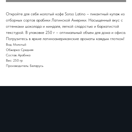
Откройте для себя молотый кофе Sorso Latino – пикантный купаж из
отборных сортов арабики Латинской Америки. Насыщенный вкус с
оттенками шоколада и миндаля, легкой сладостью и бархатистой
текстурой. В упаковке 250 г – оптимальный объем для дома и офиса.
Погрузитесь в яркие латиноамериканские ароматы каждым глотком!
Вид: Молотый
Обжарка: Средняя
Состав: Арабика
Вес: 250 гр
Производитель: Беларусь