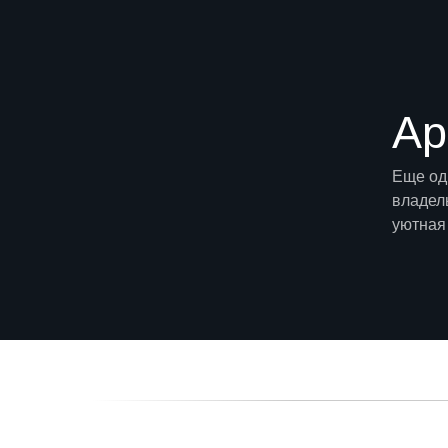
Ар
Еще од
владел
уютная 