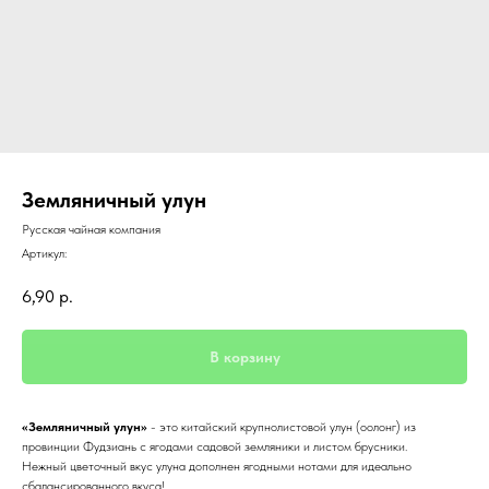
Земляничный улун
Русская чайная компания
Артикул:
6,90
р.
В корзину
«Земляничный улун»
- это китайский крупнолистовой улун (оол
онг) из
провинции Фудзиань с ягодами садовой земляники и листом брусники.
Нежный цветочный вкус улуна дополнен ягодными нотами для идеально
сбалансированного вкуса!