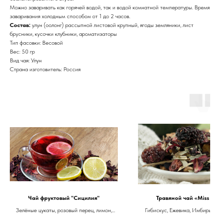
Можно заваривать как горячей водой, так и водой комнатной температуры. Время
заваривания холодным способом от 1 до 2 часов.
Состав:
улун (оолонг) рассыпной листовой крупный, ягоды земляники, лист
брусники, кусочки клубники, ароматизаторы
Тип фасовки: Весовой
Вес: 50 гр
Вид чая: Улун
Страна изготовитель: Россия
Чай фруктовый "Сицилия"
Травяной чай «Miss Ber
Зелёные цукаты, розовый перец, лимон,
Гибискус, Ежевика, Имбирь, Л
кусочки клубники, сок лайма, гибискус,
трава, Смородина красная, Я