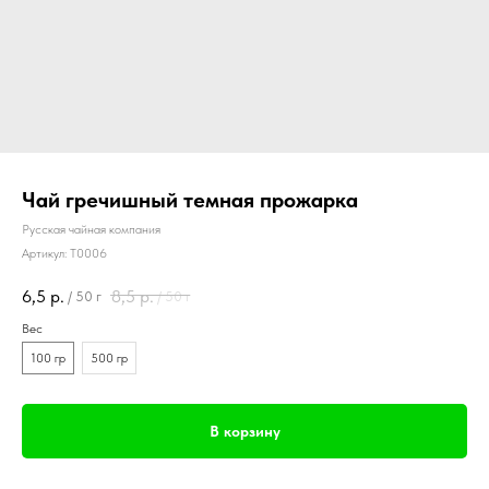
Чай гречишный темная прожарка
Русская чайная компания
Артикул:
T0006
6,5
р.
8,5
р.
/
50 г
/
50 г
Вес
100 гр
500 гр
В корзину