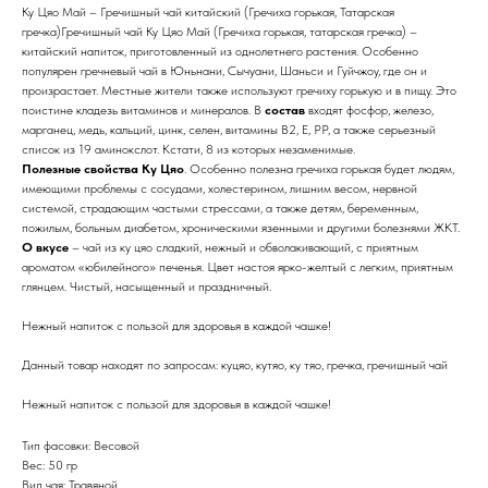
Ку Цяо Май – Гречишный чай китайский (Гречиха горькая, Татарская
гречка)Гречишный чай Ку Цяо Май (Гречиха горькая, татарская гречка) –
китайский напиток, приготовленный из однолетнего растения. Особенно
популярен гречневый чай в Юньнани, Сычуани, Шаньси и Гуйчжоу, где он и
произрастает. Местные жители также используют гречиху горькую и в пищу. Это
поистине кладезь витаминов и минералов. В
состав
входят фосфор, железо,
марганец, медь, кальций, цинк, селен, витамины В2, Е, РР, а также серьезный
список из 19 аминокслот. Кстати, 8 из которых незаменимые.
Полезные свойства Ку Цяо
. Особенно полезна гречиха горькая будет людям,
имеющими проблемы с сосудами, холестерином, лишним весом, нервной
системой, страдающим частыми стрессами, а также детям, беременным,
пожилым, больным диабетом, хроническими язенными и другими болезнями ЖКТ.
О вкусе
– чай из ку цяо сладкий, нежный и обволакивающий, с приятным
ароматом «юбилейного» печенья. Цвет настоя ярко-желтый с легким, приятным
глянцем. Чистый, насыщенный и праздничный.
Нежный напиток с пользой для здоровья в каждой чашке!
Данный товар находят по запросам: куцяо, кутяо, ку тяо, гречка, гречишный чай
Нежный напиток с пользой для здоровья в каждой чашке!
Тип фасовки: Весовой
Вес: 50 гр
Вид чая: Травяной