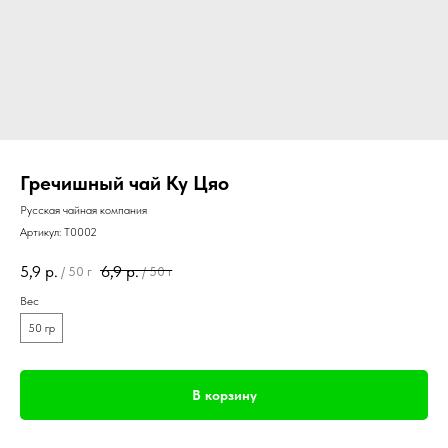
Гречишный чай Ку Цяо
Русская чайная компания
Артикул:
T0002
5,9
р.
6,9
р.
/
50 г
/
50 г
Вес
50 гр
В корзину