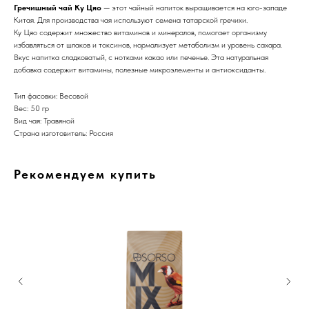
Гречишный чай Ку Цяо
— этот чайный напиток выращивается на юго-западе
Китая. Для производства чая используют семена татарской гречихи.
Ку Цяо содержит множество витаминов и минералов, помогает организму
избавляться от шлаков и токсинов, нормализует метаболизм и уровень сахара.
Вкус напитка сладковатый, с нотками какао или печенье. Эта натуральная
добавка содержит витамины, полезные микроэлементы и антиоксиданты.
Тип фасовки: Весовой
Вес: 50 гр
Вид чая: Травяной
Страна изготовитель: Россия
Рекомендуем купить