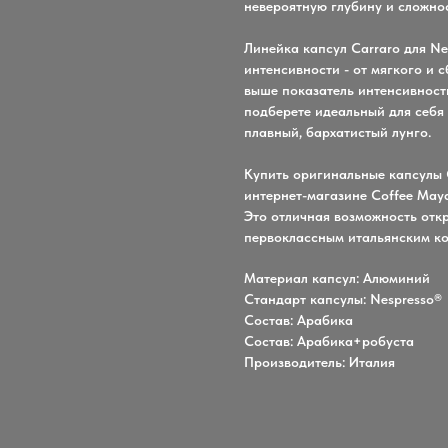
невероятную глубину и сложнос
Линейка капсул Carraro для Ne
интенсивности - от мягкого и
выше показатель интенсивности
подберете идеальный для себя
плавный, бархатистый лунго.
Купить оригинальные капсулы C
интернет-магазине Coffee Maya
Это отличная возможность откр
первоклассным итальянским ко
Материал капсул: Алюминий
Стандарт капсулы: Nespresso®
Состав: Арабика
Состав: Арабика+робуста
Производитель: Италия