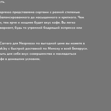
ть.
spresso представлена сортами с разной степенью
 сбалансированного до насыщенного и крепкого. Чем
, тем ярче и мощнее будет вкус кофе. Вы легко
 вариант, будь то утренний бодрящий эспрессо или
arraro для Nespresso по выгодной цене вы можете в
k.by с быстрой доставкой по Минску и всей Беларуси.
ыть для себя вкус совершенства и насладиться
фе в домашних условиях.