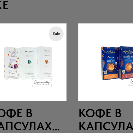
ЖЕ
Sale
ОФЕ В
КОФЕ В
АПСУЛАХ
КАПСУЛ