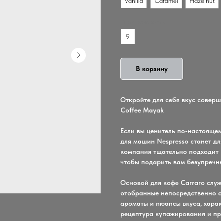
Vanilla
Caramel
Hazelnut
Интенсивность
9
В корзину
Откройте для себя вкус соверш
Coffee Mayak
Если вы ценитель по-настоящем
для машин Nespresso станет дл
компания тщательно подходит 
чтобы подарить вам безупречн
Основой для кофе Carraro служ
отобранные непосредственно с
ароматы и нюансы вкуса, харак
рецептура купажирования и п