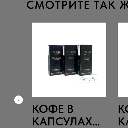
СМОТРИТЕ ТАК 
КОФЕ В
К
Х
КАПСУЛАХ
К