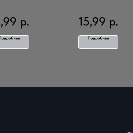
ARRARO 10
MOVENPI
espresso
Для Неспрессо
ИДОВ
2 ВИДА
2,99
р.
15,99
р.
Подробнее
Подробнее