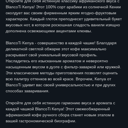
Откройте для себя истинную классику африканского вкуса с
BlancoTi Kenya! Этот 100% сорт арабики из солнечной Кении
околдует вас своим фирменным ярким ягодно-фруктовым
характером. Каждый глоток преподнесет удивительный букет
вкусовых нот, в котором роскошная сладость ванили изящно
дополнена освежающими акцентами клюквы.
BlancoTi Kenya - совершенство в каждой чашке! Благодаря
деликатной светлой обжарке этот кофе максимально
раскрывает свой уникальный вкусовой профиль.
Насладитесь его изысканным ароматом и невероятно
насыщенным вкусом в дуэте с фильтр-заваркой или кружкой.
Эти классические методы приготовления позволят оценить
всю палитру оттенков во всей красе. Впрочем, Kenya от
BlancoTi удивит вас своей универсальностью и при других
способах заваривания.
Откройте для себя истинную гармонию вкуса и аромата с
каждой чашкой BlancoTi Kenya! Этот свежеобжаренный
африканский кофе ручного сбора станет новым этапом в
вашей гастрономической биографии.