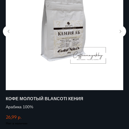
КОФЕ МОЛОТЫЙ BLANCOTI КЕНИЯ
К
Арабика 100%
Ар
26,99
р.
26
Нет в наличии
Нет