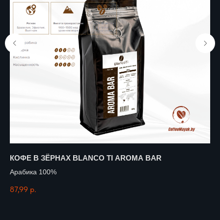
КОФЕ В ЗЁРНАХ BLANCO TI AROMA BAR
КО
Арабика 100%
Ар
87,99
р.
26