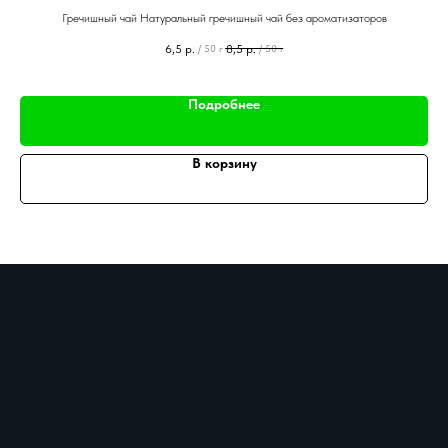
Гречишный чай Натуральный гречишный чай без ароматизаторов
6,5
р.
8,5
р.
/
50 г
/
50 г
Подробнее
В корзину