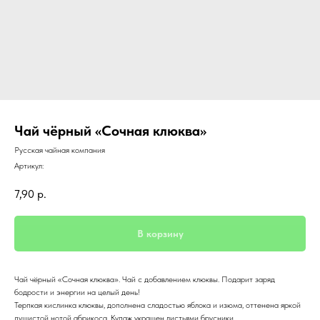
Чай чёрный «Сочная клюква»
Русская чайная компания
Артикул:
7,90
р.
В корзину
Чай чёрный «Сочная клюква». Чай с добавлением клюквы. Подарит заряд
бодрости и энергии на целый день!
Терпкая кислинка клюквы, дополнена сладостью яблока и изюма, оттенена яркой
душистой нотой абрикоса. Купаж украшен листьями брусники.