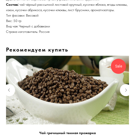
Состав:
чай чёрный рассыпной листовой крупный, кусочки яблока, ягоды клюквы,
изюм, кусочки абрикоса, кусочки клюквы, лист брусники, ароматизаторы.
Тип фасовки: Весовой
Вес: 50 гр
Вид чая: Черный с добавками
Страна изготовитель: Россия
Рекомендуем купить
Sale
Чай гречишный темная прожарка